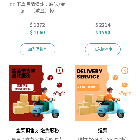
👉 下單時請備註：原味/金
鼎__（數量）樽
$ 1272
$ 2214
$ 1160
$ 1590
加入購物車
加入購物車
盆菜預售券 送貨服務
運費
購買了盆菜預售券的客人:
購物滿$500可SF 直到府