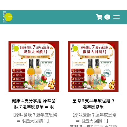
你係呢度買到嘅不只是產品價值，
0
Togg
navig
健康 4 支分享組-原味營
皇牌 6 支半年療程組-7
肽 7 週年感恩祭 👑 限
週年感恩祭
【原味營肽 7 週年感恩祭
【原味營肽 7 週年感恩祭
👑 限量大回饋！】
👑 限量大回饋！】
感謝您一直以來對 原味營