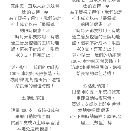
感謝您一直以來對 原味營
肽 的支持！❤️
肽 的支持！❤️
為了慶祝 7 週年，我們決定
為了慶祝 7 週年，我們決定
推出成立以來「最震撼」
推出成立以來「最震撼」
的限時優惠！🎉
的限時優惠！🎉
平時每天都要飲用、有助
平時每天都要飲用、有助
通血管及控糖的王牌功能
通血管及控糖的王牌功能
醋，這次不計成本！限量
醋，這次不計成本！限量
400 支，售完即止！
400 支，售完即止！
💡 小貼士：我們的功能醋
100% 本地純天然製造，無
💡 小貼士：我們的功能醋
防腐劑! 絕對是囤貨、送禮
100% 本地純天然製造，無
給長輩的最佳時機！
防腐劑! 絕對是囤貨、送禮
給長輩的最佳時機！
⚠️ 活動須知：
限量 400 支，系統扣減完
⚠️ 活動須知：
畢即自動恢復原價。
買滿 2 支或以上即享 香港
限量 400 支，系統扣減完
本地免運費 優惠！
畢即自動恢復原價。
👉 下單時請備註：原味/金
買滿 2 支或以上即享 香港
鼎__（數量）樽
本地免運費 優惠！